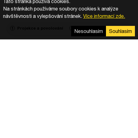
Tato stránka používá cookies.
Na stránkách používáme soubory cookies k analýze
návštěvnosti a vylepšování stránek.
Více informací zde.
Projekce a povolování
Výstavba
Agregace
1
2
3
Nesouhlasím
Souhlasím
Společnosti Greenbuddies a ČEZ ESCO
společně způsobují revoluci v české energetice
díky své úspěšné spolupráci na instalaci
solárních panelů. S ambiciózními projekty, jako je
střešní fotovoltaická elektrárna v CTPark
Prague East a výkonná solární elektrárna v
areálu Denso, tyto firmy ukazují, že přechod na
zelenou energii je nejen ekologicky, ale i
ekonomicky výhodný. Díky inovativním
financovacím modelům a rychlé realizaci
projektů se stávají lídry na trhu a inspirací pro
ostatní firmy. Zjistěte více o tom, jak tyto
společnosti mění pravidla hry a co to může