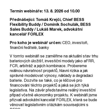
Termín webináře: 13. 8. 2026 od 10.00
Přednášející: Tomáš Krejčí, Chief BESS
Flexibility Buddy / Dominik Sochulák, BESS
Sales Buddy / Lukáš Marek, advokátní
kancelář FORLEX
Pro koho je webinář určen:
CEO, investoři,
finanční ředitelé, banky
V tomto webináři se zaměříme na aktuální stav trhu
bateriových úložišť, investiční modely jako aFRR,
FCR, arbitráž a jejich kombinace. Probereme
reálnou návratnost projektů, hlavní rizika a jak
správně modelovat výnosy, náklady a degradaci
baterie. Dozvíte se také, co je klíčové pro
financování těchto projektů
a jaká se jich týká
legislativa
. Na závěr představíme reálný investiční
případ včetně ekonomiky projektu.
K webináři jsme
přizvali advokátní kancelář FORLEX, která se bude
věnovat legislativním otázkám souvisejícími s