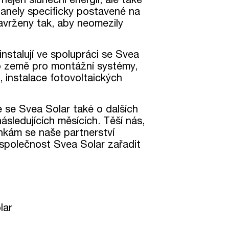
í panely specificky postavené na
avrženy tak, aby neomezily
nstalují ve spolupráci se Svea
 do země pro montážní systémy,
 instalace fotovoltaických
 se Svea Solar také o dalších
sledujících měsících. Těší nás,
nkám se naše partnerství
 společnost Svea Solar zařadit
.