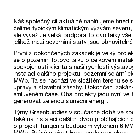
Náš společný cíl aktuálně naplňujeme hned n
čelíme typickým klimatickým výzvám severu,
ale vyvažuje velká podpora fotovoltaiky vše
jelikož mezi severními státy jsou obnovitel
První z dokončených zakázek je velký pro
se o pozemní fotovoltaiku o celkovém inst
spokojenosti klienta s naší rychlostí výstav
instalaci dalšího projektu, pozemní solární e
MWp. Ta se nachází ve složitém terénu se s
úpravy a stavební zásahy. Dokončení zakázk
smluveném čase. Oba projekty jsou nyní ve 
generovat zelenou sluneční energii.
Týmy Greenbuddies v současné době ve sp
také na instalaci dalších dvou probíhajících
o projekt Tangen s budoucím výkonem 6 MW
MWp. Právě projekt Hova bude produkovat ne