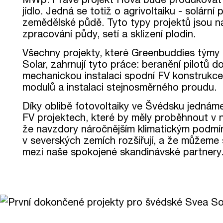
jídlo. Jedná se totiž o agrivoltaiku - solárn
zemědělské půdě. Tyto typy projektů jsou n
zpracování půdy, setí a sklízení plodin.
Všechny projekty, které Greenbuddies týmy i
Solar, zahrnují tyto práce: beranění pilotů
mechanickou instalaci spodní FV konstrukce,
modulů a instalaci stejnosměrného proudu.
Díky oblibě fotovoltaiky ve Švédsku jednáme
FV projektech, které by měly proběhnout v ná
že navzdory náročnějším klimatickým podmí
v severských zemích rozšiřují, a že můžeme
mezi naše spokojené skandinávské partnery