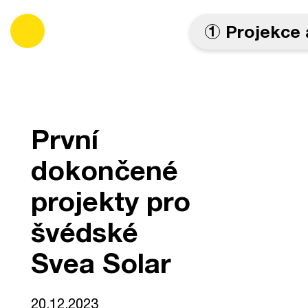
es
Projekce 
1
První
dokončené
projekty pro
švédské
Svea Solar
20.12.2023