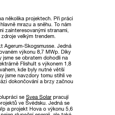
a několika projektech. Při práci
 hlavně mrazu a sněhu. To nám
mi zainteresovanými stranami,
né zdroje velkým trendem.
jekt Agerum-Skogsmusse. Jedná
alovaném výkonu 8,7 MWp. Díky
by jsme se obratem dohodli na
lektrárně Flishult s výkonem 1,8
vahem, kde byly nutné větší
y jsme navzdory tomu stihli ve
fázi dokončování a brzy začnou
olupráci se
Svea Solar
pracují
 projektů ve Švédsku. Jedná se
p a projekt Hova o výkonu 5,6
jen sluneční energii, ale také