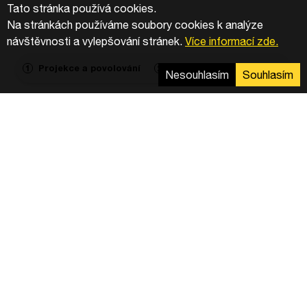
Tato stránka používá cookies.
Na stránkách používáme soubory cookies k analýze
návštěvnosti a vylepšování stránek.
Více informací zde.
Projekce a povolování
Výstavba
Agregace
1
2
3
Nesouhlasím
Souhlasím
V severoněmecké obci Silberstedt vyrostla nová
solární elektrárna, kterou kompletně realizoval
tým Greenbuddies. Projekt o výkonu 24 MWp je
výsledkem spolupráce se společnostmi Intec
Energy a s předním evropským energetickým
hráčem Vattenfall.
Komplexní rozsah instalačních prací
Tým Greenbuddies zajistil veškeré mechanické
práce. Od zarážení pilotů pomocí GPS
ramovacího stroje, přes mechanickou instalaci