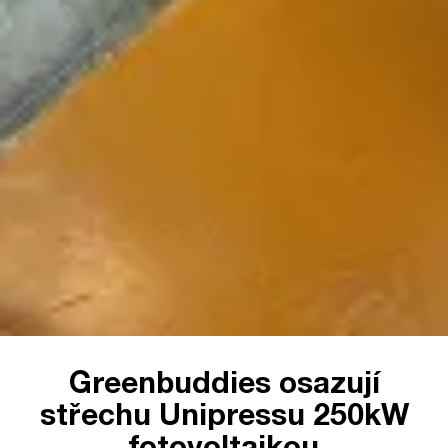
Greenbuddies osazují
střechu Unipressu 250kW
fotovoltaikou