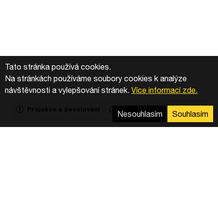
Tato stránka používá cookies.
Na stránkách používáme soubory cookies k analýze
návštěvnosti a vylepšování stránek.
Více informací zde.
Projekce a povolování
Výstavba
Agregace
1
2
3
Nesouhlasím
Souhlasím
K větší energetické soběstačnosti a úspoře
energie přispěje tiskárně Unipress v Turnově
rozhodnutí naistalovat na svou střechu 652 kusů
solárních panelů. Osazování panelů s výkonem
410 Wp začalo koncem února společností
Greenbuddies.