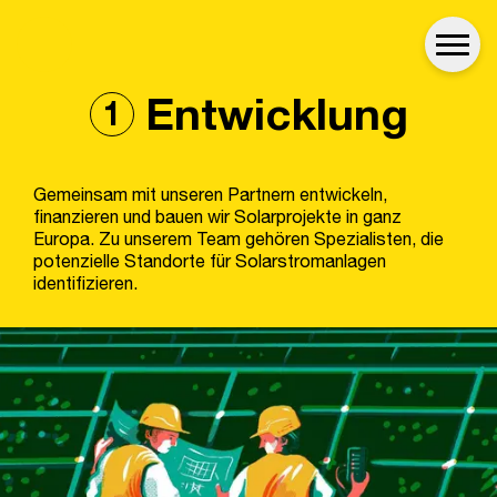
es
Entwicklung
1
Gemeinsam mit unseren Partnern entwickeln,
finanzieren und bauen wir Solarprojekte in ganz
Europa. Zu unserem Team gehören Spezialisten, die
potenzielle Standorte für Solarstromanlagen
identifizieren.