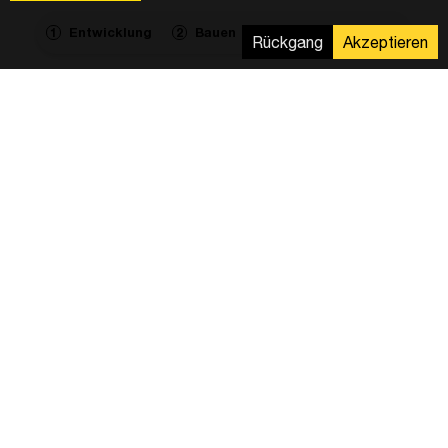
Entwicklung
Bauen
Betrieb & Wartung
1
2
3
Rückgang
Akzeptieren