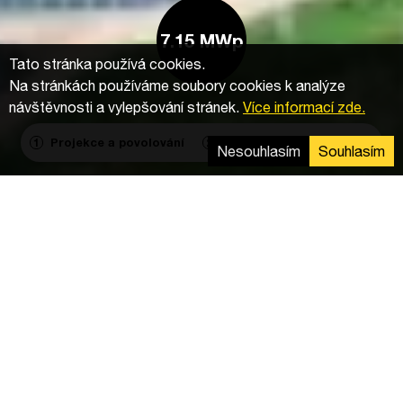
7.15 MWp
Tato stránka používá cookies.
Na stránkách používáme soubory cookies k analýze
návštěvnosti a vylepšování stránek.
Více informací zde.
Projekce a povolování
Výstavba
Agregace
1
2
3
Nesouhlasím
Souhlasím
Komponenty
Střídače
: 30
FV moduly
: 11 840
Montážní systém
: 60 km
Dodávka