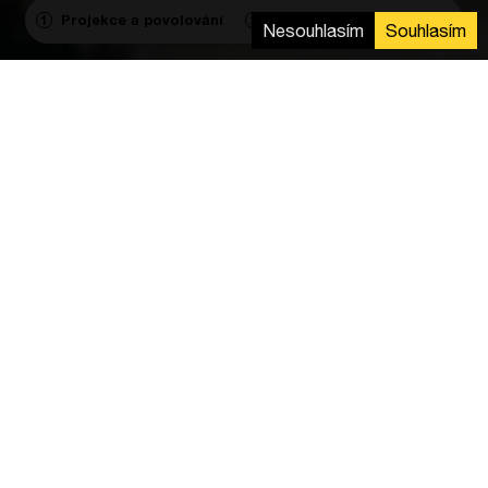
Projekce a povolování
Výstavba
Agregace
1
2
3
Nesouhlasím
Souhlasím
Komponenty
Střídače:
4
FV Moduly:
1 396
Montážní systém:
10 km
Dodávka
Kompletní EPC dodávka mechanické a elektrické
instalace. Zprovoznění a připojení do sítě.