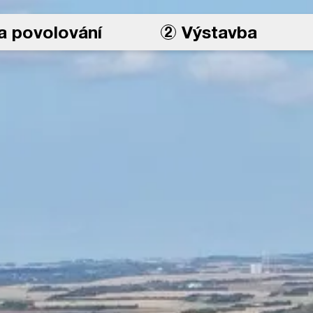
a povolování
Výstavba
2