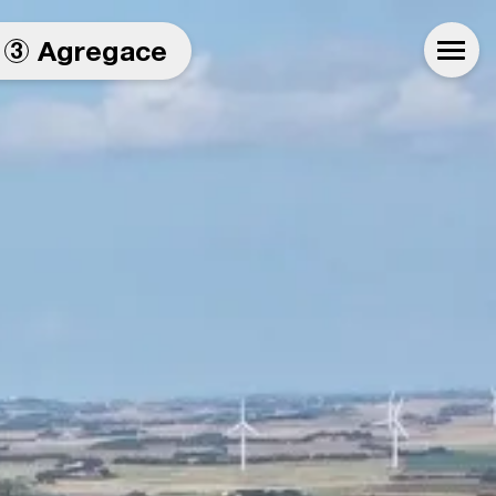
Agregace
3