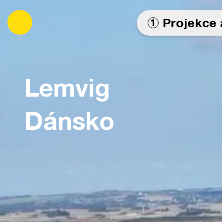
es
Projekce 
1
Lemvig
Dánsko