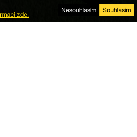
Nesouhlasím
Souhlasím
ormací zde.
CEO
ddies