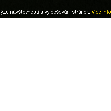
ýze návštěvnosti a vylepšování stránek.
Více inf
Novým 
Greenbu