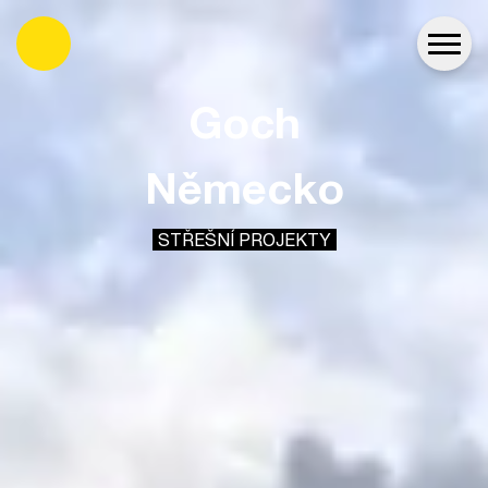
es
Goch
Německo
STŘEŠNÍ PROJEKTY