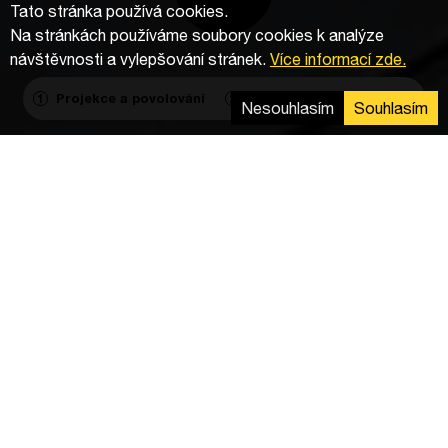
Tato stránka používá cookies.
Na stránkách používáme soubory cookies k analýze
návštěvnosti a vylepšování stránek.
Více informací zde.
Projekce a povolování
Výstavba
Agregace
1
2
3
Nesouhlasím
Souhlasím
Komponenty
Střídače
: 22
FV moduly
: 6 752
Montážní systém
: 60 km
Dodávka
Instalace montážního systému, fotovoltaických
modulů a elektrická instalace stejnosměrných a
střídavých kabelů.