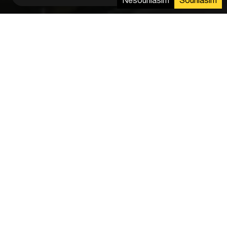
Nesouhlasím
Souhlasím
Na podzim byl dokončen projekt o celkovém
instalovanovém výkonu 12.5 MWp nedaleko
starobylého italského městečka Ferrara, které se
nachází mezi Benátkami a Boloní. Jednalo se o velmi
složitou trackerovou konstrukci, která se v průběhu
dne otáčí za Sluncem a tím maximalizuje zákazníkovi
jak energetický, tak i peněžní zisk.
Market Footprint 2Q