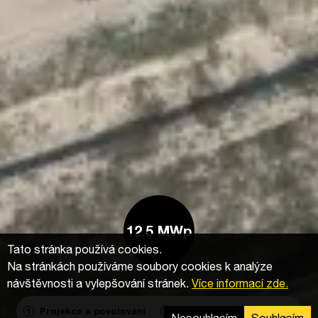
12.5 MWp
Tato stránka používá cookies.
Na stránkách používáme soubory cookies k analýze
návštěvnosti a vylepšování stránek.
Více informací zde.
Projekce a povolování
Výstavba
Agregace
1
2
3