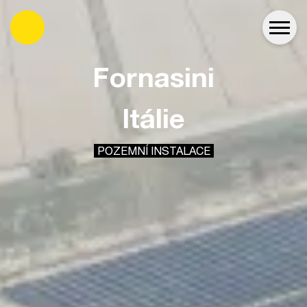
es
Fornasini
Itálie
POZEMNÍ INSTALACE