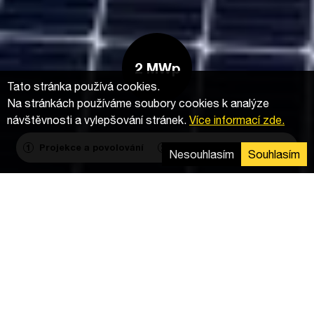
2 MWp
Tato stránka používá cookies.
Na stránkách používáme soubory cookies k analýze
návštěvnosti a vylepšování stránek.
Více informací zde.
Projekce a povolování
Výstavba
Agregace
1
2
3
Nesouhlasím
Souhlasím