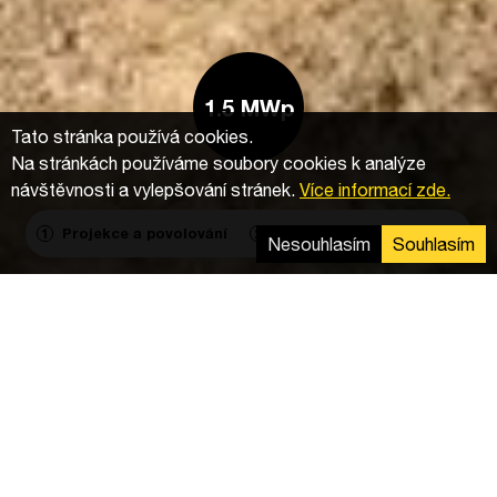
1.5 MWp
Tato stránka používá cookies.
Na stránkách používáme soubory cookies k analýze
návštěvnosti a vylepšování stránek.
Více informací zde.
Projekce a povolování
Výstavba
Agregace
1
2
3
Nesouhlasím
Souhlasím