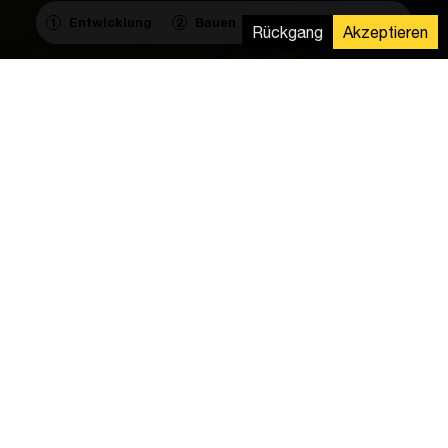
Entwicklung
Bauen
Betrieb & Wartung
1
2
3
Rückgang
Akzeptieren
Komponenten
Wechselrichter:
39
PV Module:
21 994
Gleichstromkabel:
145 km
Lieferung
Komplette mechanische Installation, einschließlich der
Rammung von 8.440 Pfosten und der kompletten
Elektroinstallation.